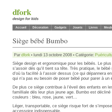
dfork
design for kids
Accueil
Décoration
Gadgets
Jouets
Livres
Meub
Siège bébé Bumbo
Par
dfork
• lundi 13 octobre 2008 • Catégorie:
Puéricult
Siège design et ergonomique pour les bébés. Le plus 
s’assoir dés qu’il tient sa tête. Très pratique, le béb
d’où la facilité à l’assoir dessus (ce qui dépannera en
qui n’a pas eu besoin de poser bébé pour parer à un
De plus ce siège contribue à l’éveil des enfants en les
familliale dés leur plus jeune age. Bumbo est décli
couleurs : bleu, rose, jaune, vert…
Léger, transportable, ce siège risque fort de s’imp
accessoire indispensable.