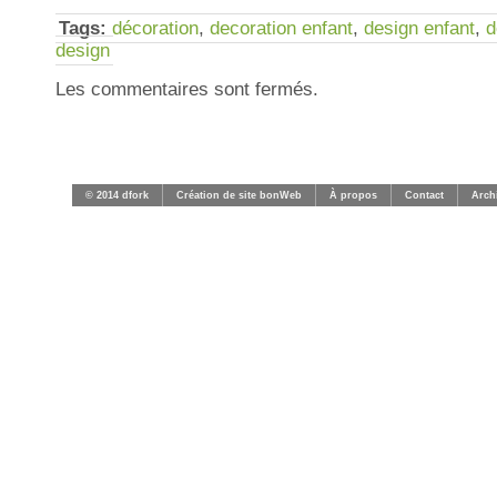
Tags:
décoration
,
decoration enfant
,
design enfant
,
d
design
Les commentaires sont fermés.
© 2014 dfork
Création de site bonWeb
À propos
Contact
Arch