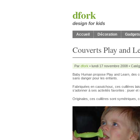
dfork
design for kids
Accueil
Décoration
Gadgets
Couverts Play and L
Par
dfork
• lundi 17 novembre 2008 • Catég
Baby Human propose Play and Learn, des cou
sans danger pour les enfants.
Fabriquées en caoutchouc, ces cuillères laiss
s’adonner à ses activités favorites : jouer et
Originales, ces cuillères sont symétriques, ce q