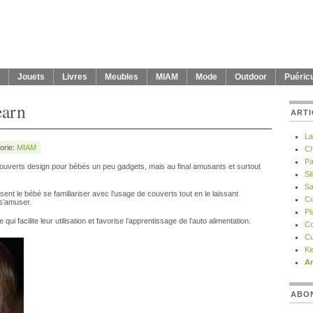
Jouets
Livres
Meubles
MIAM
Mode
Outdoor
Puéricu
earn
ARTI
La
orie:
MIAM
Ch
Pa
verts design pour bébés un peu gadgets, mais au final amusants et surtout
Si
Sa
ent le bébé se familiariser avec l’usage de couverts tout en le laissant
Co
 s’amuser.
Pl
ui facilite leur utilisation et favorise l’apprentissage de l’auto alimentation.
Co
Cu
Ki
Ar
ABO