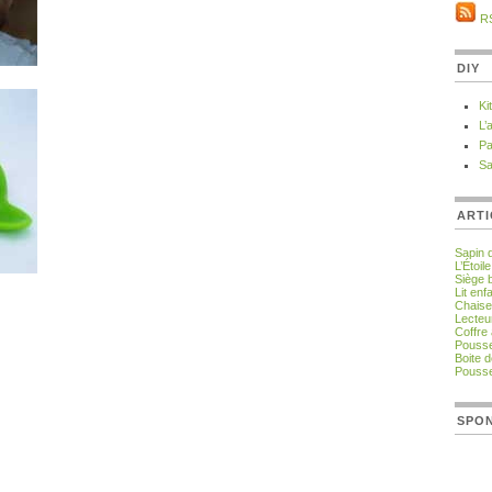
R
DIY
Ki
L’
Pa
Sa
ARTI
Sapin 
L’Étoil
Siège
Lit en
Chaise
Lecteu
Coffre 
Pousse
Boite 
Pousse
SPO