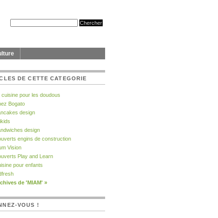
lture
CLES DE CETTE CATEGORIE
 cuisine pour les doudous
ez Bogato
ncakes design
likids
ndwiches design
uverts engins de construction
um Vision
uverts Play and Learn
isine pour enfants
dfresh
chives de 'MIAM' »
NNEZ-VOUS !