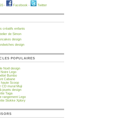
SS
-
Facebook
-
Twitter
ts créatifs enfants
atelier de Simon
ncakes design
ndwiches design
CLES POPULAIRES
de Noël design
e Noire Lego
 bébé Bumbo
fant Cabane
 haute Scoop
r CD mural Muji
à jouets design
tte Taga
de rangement Lego
tte Stokke Xplory
NSORS