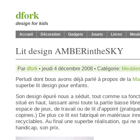
dfork
design for kids
Accueil
Décoration
Gadgets
Jouets
Livres
Meub
Lit design AMBERintheSKY
Par
dfork
• jeudi 4 décembre 2008 • Catégorie:
Meuble
Perludi dont bous avons déjà parlé à propos de la
Ma
superbe lit design pour enfants.
Son design épuré nous a séduit, tout comme sa fonction
situé en haut, laissant ainsi toute la partie basse libr
espace de jeux, de travail ou de lit d’appoint (pratiqu
copines.) De plus ce lit est fabriqué en matériaux in
recyclables. Au final une superbe réalisation, qui ne 
handicap, son prix.