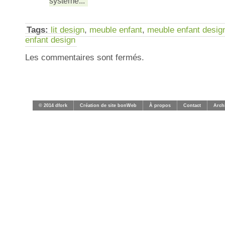
système...
Tags:
lit design
,
meuble enfant
,
meuble enfant desig
enfant design
Les commentaires sont fermés.
© 2014 dfork
Création de site bonWeb
À propos
Contact
Arch