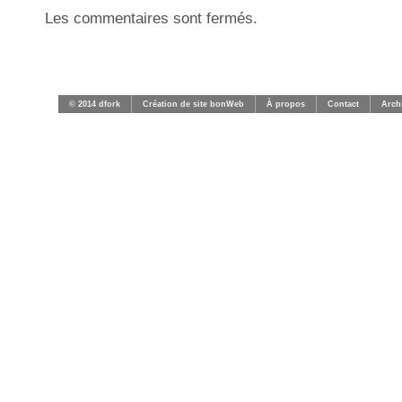
Les commentaires sont fermés.
© 2014 dfork
Création de site bonWeb
À propos
Contact
Arch