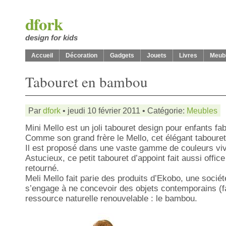
dfork
design for kids
Accueil
Décoration
Gadgets
Jouets
Livres
Meub
Tabouret en bambou
Par
dfork
• jeudi 10 février 2011 • Catégorie:
Meubles
Mini Mello est un joli tabouret design pour enfants fa
Comme son grand frère le Mello, cet élégant taboure
Il est proposé dans une vaste gamme de couleurs vive
Astucieux, ce petit tabouret d’appoint fait aussi offi
retourné.
Meli Mello fait parie des produits d’Ekobo, une socié
s’engage à ne concevoir des objets contemporains (fa
ressource naturelle renouvelable : le bambou.