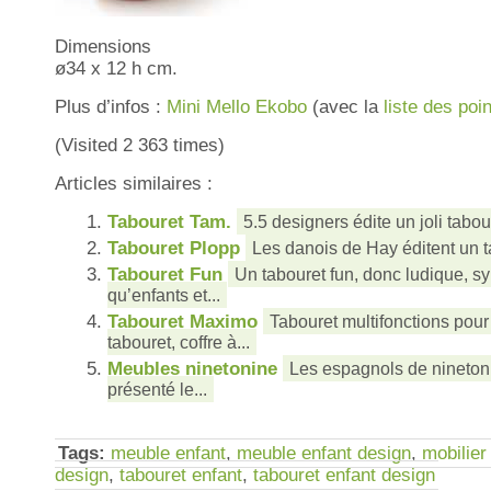
Dimensions
ø34 x 12 h cm.
Plus d’infos :
Mini Mello Ekobo
(avec la
liste des poi
(Visited 2 363 times)
Articles similaires :
Tabouret Tam.
5.5 designers édite un joli tabou
Tabouret Plopp
Les danois de Hay éditent un ta
Tabouret Fun
Un tabouret fun, donc ludique, s
qu’enfants et...
Tabouret Maximo
Tabouret multifonctions pour 
tabouret, coffre à...
Meubles ninetonine
Les espagnols de nineton
présenté le...
Tags:
meuble enfant
,
meuble enfant design
,
mobilier
design
,
tabouret enfant
,
tabouret enfant design