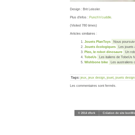
Design : Brit Leissler.
Plus d’infos :
Punch’n’cuddle
.
(Visited 780 times)
Articles similaires :
Jouets PlanToys
Nous poursuivo
Jouets écologiques
Les jouets 
Pleo, le robot dinosaure
Un rob
TobeUs
Les italiens de TobeUs fa
Wishbone bike
Les australiens 
Tags:
jeux
,
jeux design
,
jouet
,
jouets design
Les commentaires sont fermés.
© 2014 dfork
Création de site bonW