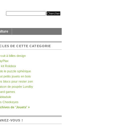
lture
CLES DE CETTE CATEGORIE
rcuit à billes design
ayPlax
 kit Rolobox
lo le puzzle sphérique
ut petits jouets en bois
s blocs pour rester zen
ison de poupée Lundby
ard games
bitadule
s Cheekeyes
chives de 'Jouets' »
NNEZ-VOUS !