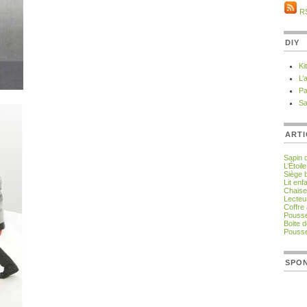
R
DIY
Ki
L’
Pa
Sa
ARTI
Sapin 
L’Étoil
Siège
Lit en
Chaise
Lecteu
Coffre 
Pousse
Boite 
Pousse
SPO