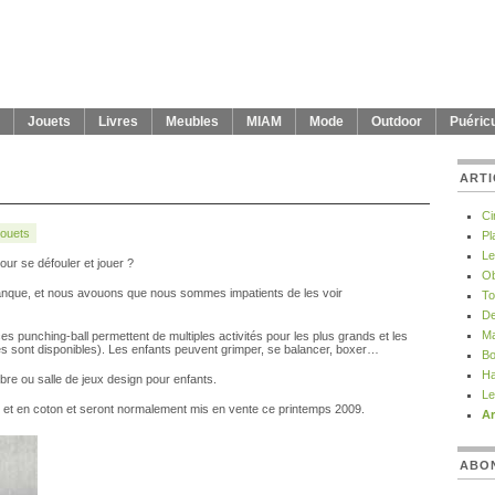
Jouets
Livres
Meubles
MIAM
Mode
Outdoor
Puéricu
ARTI
Ci
ouets
Pl
Le
our se défouler et jouer ?
Ob
nque, et nous avouons que nous sommes impatients de les voir
To
De
Ma
s punching-ball permettent de multiples activités pour les plus grands et les
entes sont disponibles). Les enfants peuvent grimper, se balancer, boxer…
Bo
Ha
bre ou salle de jeux design pour enfants.
Le
 et en coton et seront normalement mis en vente ce printemps 2009.
Ar
ABO