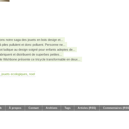
ns notre saga des jouets en bois design et...
à piles pullulent et donc polluent. Personne ne...
ot ludique au design soigné pour enfants adeptes de...
briquent et distribuent de superbes petites...
de Wishbone présente ce tricycle transformable en deux...
,
jouets ecologiques
,
noel
eb
À propos
Contact
Archives
Tags
Articles (RSS)
Commentaires (RSS