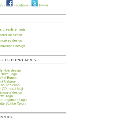
SS
-
Facebook
-
Twitter
ts créatifs enfants
atelier de Simon
ncakes design
ndwiches design
CLES POPULAIRES
de Noël design
e Noire Lego
 bébé Bumbo
fant Cabane
 haute Scoop
r CD mural Muji
à jouets design
tte Taga
de rangement Lego
tte Stokke Xplory
NSORS