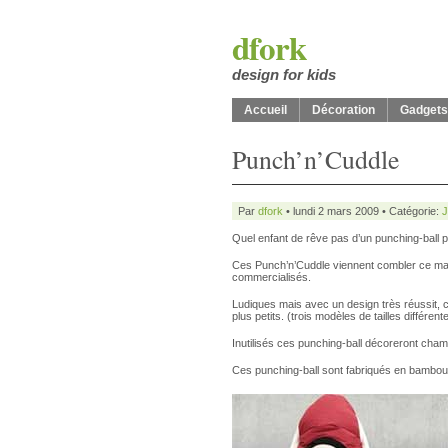
dfork
design for kids
Accueil
Décoration
Gadgets
Punch’n’Cuddle
Par
dfork
• lundi 2 mars 2009 • Catégorie:
J
Quel enfant de rêve pas d’un punching-ball p
Ces Punch’n’Cuddle viennent combler ce ma
commercialisés.
Ludiques mais avec un design très réussit, ce
plus petits. (trois modèles de tailles différ
Inutilisés ces punching-ball décoreront cham
Ces punching-ball sont fabriqués en bambou