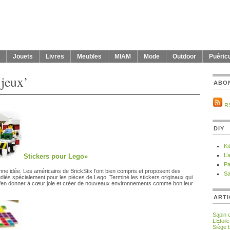
Jouets
Livres
Meubles
MIAM
Mode
Outdoor
Puéricu
‘jeux’
ABO
R
DIY
Ki
L’
Stickers pour Lego»
Pa
ne idée. Les américains de BrickStix l’ont bien compris et proposent des
Sa
udiés spécialement pour les pièces de Lego. Terminé les stickers originaux qui
 s’en donner à cœur joie et créer de nouveaux environnements comme bon leur
ARTI
Sapin 
L’Étoil
Siège