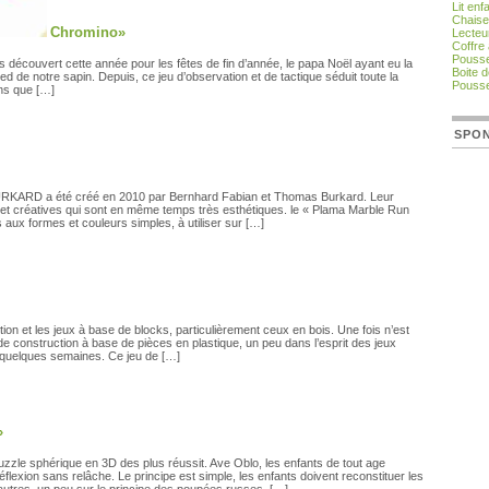
Lit en
Chaise
Chromino»
Lecteu
Coffre 
Pousse
découvert cette année pour les fêtes de fin d’année, le papa Noël ayant eu la
Boite 
d de notre sapin. Depuis, ce jeu d’observation et de tactique séduit toute la
Pousse
ans que […]
SPO
RKARD a été créé en 2010 par Bernhard Fabian et Thomas Burkard. Leur
 et créatives qui sont en même temps très esthétiques. le « Plama Marble Run
aux formes et couleurs simples, à utiliser sur […]
n et les jeux à base de blocks, particulièrement ceux en bois. Une fois n’est
 construction à base de pièces en plastique, un peu dans l’esprit des jeux
quelques semaines. Ce jeu de […]
»
zzle sphérique en 3D des plus réussit. Ave Oblo, les enfants de tout age
éflexion sans relâche. Le principe est simple, les enfants doivent reconstituer les