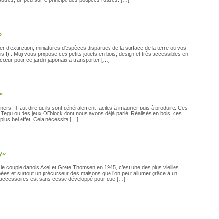
autres, un peu sur le principe des poupées russes. […]
»
 d’extinction, miniatures d’espèces disparues de la surface de la terre ou vos
s !) : Muji vous propose ces petits jouets en bois, design et très accessibles en
cœur pour ce jardin japonais à transporter […]
»
ers. Il faut dire qu’ils sont généralement faciles à imaginer puis à produire. Ces
 Tegu ou des jeux Olïblock dont nous avons déjà parlé. Réalisés en bois, ces
plus bel effet. Cela nécessite […]
y»
e couple danois Axel et Grete Thomsen en 1945, c’est une des plus vieilles
pées et surtout un précurseur des maisons que l’on peut allumer grâce à un
d’accessoires est sans cesse développé pour que […]