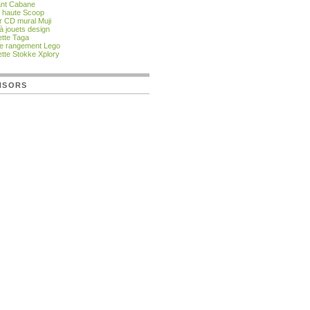
fant Cabane
 haute Scoop
r CD mural Muji
à jouets design
tte Taga
de rangement Lego
tte Stokke Xplory
NSORS