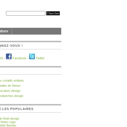
lture
NNEZ-VOUS !
SS
-
Facebook
-
Twitter
ts créatifs enfants
atelier de Simon
ncakes design
ndwiches design
CLES POPULAIRES
de Noël design
e Noire Lego
 bébé Bumbo